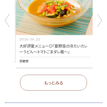
2026.06.22
2026
大好評夏メニュー◎「夏野菜の冷たいカレ
さっ
ーうどん～トマトごまダレ風～」
若鯱
若鯱家
もっとみる