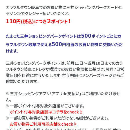
カラフルタウン岐阜でのお買い物に三井ショッピングパークカード≪
セゾン≫でクレジット払いいただくと、
110
２
！
円(税込)につき
ポイント
500
たまった三井ショッピングパークポイントは
ポイントごとにカ
500
ラフルタウン岐阜で使える
円相当のお買い物券に交換いただ
けます。
三井ショッピングパークポイントは、前月11日～当月10日までのカラ
フルタウン岐阜とトレッサ横浜でのお買い物情報に基づき、翌月7日営
業日頃を目途に付与いたします。付与明細はメンバーズページからご
確認いただけます。
※三井ショッピングアプリ「アプリde支払い」はご利用いただけませ
ん。
※一部ポイント付与対象外店舗がございます。
ポイント付与対象店舗はコチラをcheck☝
※一部お買い物券がご利用いただけない店舗がございます。
お買い物券ご利用可能店舗をcheck☝