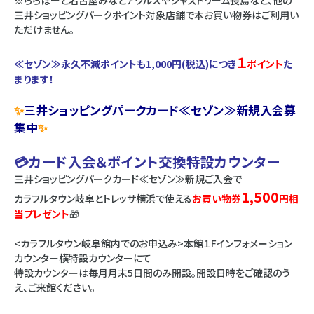
※ららぽーと名古屋みなとアクルスやジャズドリーム長島など、他の
三井ショッピングパークポイント対象店舗で本お買い物券はご利用い
ただけません。
１
≪セゾン≫永久不滅ポイントも1,000円(税込)につき
ポイント
た
まります！
✨
三井ショッピングパークカード≪セゾン≫新規入会募
集中
✨
💳カード入会＆ポイント交換特設カウンター
三井ショッピングパークカード≪セゾン≫新規ご入会で
1,500
カラフルタウン岐阜とトレッサ横浜で使える
お買い物券
円相
当プレゼント
🎁
<カラフルタウン岐阜館内でのお申込み>本館１Fインフォメーション
カウンター横特設カウンターにて
特設カウンターは毎月月末5日間のみ開設。開設日時をご確認のう
え、ご来館ください。